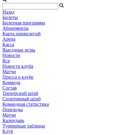
Назад
Билеты
Билетная программа
Абонементы
Карта привилегий
Арена
Касса
Выездные игры
Новости
Все
Новости клуба
Матчи
Пресса о клубе
Команда
Состав
Тренерский штаб
Спортивный штаб
Командная статистика
Переходы
Матчи
Календарь
Турнирные таблицы
Клуб