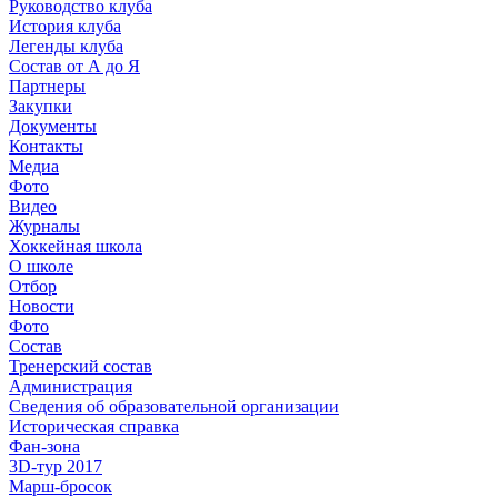
Руководство клуба
История клуба
Легенды клуба
Состав от А до Я
Партнеры
Закупки
Документы
Контакты
Медиа
Фото
Видео
Журналы
Хоккейная школа
О школе
Отбор
Новости
Фото
Состав
Тренерский состав
Администрация
Сведения об образовательной организации
Историческая справка
Фан-зона
3D-тур 2017
Марш-бросок