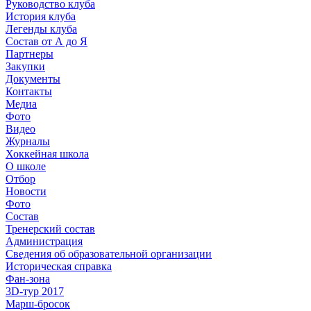
Руководство клуба
История клуба
Легенды клуба
Состав от А до Я
Партнеры
Закупки
Документы
Контакты
Медиа
Фото
Видео
Журналы
Хоккейная школа
О школе
Отбор
Новости
Фото
Состав
Тренерский состав
Администрация
Сведения об образовательной организации
Историческая справка
Фан-зона
3D-тур 2017
Марш-бросок