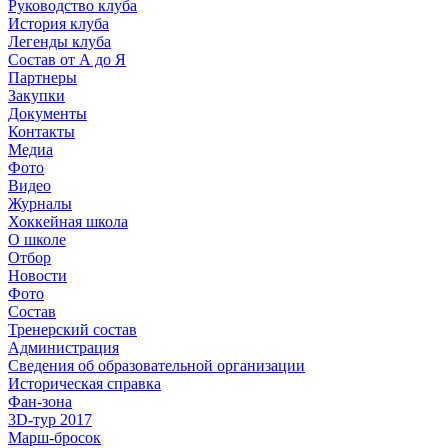
Руководство клуба
История клуба
Легенды клуба
Состав от А до Я
Партнеры
Закупки
Документы
Контакты
Медиа
Фото
Видео
Журналы
Хоккейная школа
О школе
Отбор
Новости
Фото
Состав
Тренерский состав
Администрация
Сведения об образовательной организации
Историческая справка
Фан-зона
3D-тур 2017
Марш-бросок