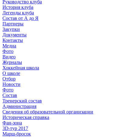
Руководство клуба
История клуба
Легенды клуба
Состав от А до Я
Партнеры
Закупки
Документы
Контакты
Медиа
Фото
Видео
Журналы
Хоккейная школа
О школе
Отбор
Новости
Фото
Состав
Тренерский состав
Администрация
Сведения об образовательной организации
Историческая справка
Фан-зона
3D-тур 2017
Марш-бросок