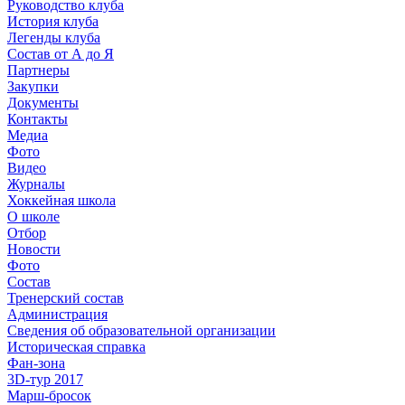
Руководство клуба
История клуба
Легенды клуба
Состав от А до Я
Партнеры
Закупки
Документы
Контакты
Медиа
Фото
Видео
Журналы
Хоккейная школа
О школе
Отбор
Новости
Фото
Состав
Тренерский состав
Администрация
Сведения об образовательной организации
Историческая справка
Фан-зона
3D-тур 2017
Марш-бросок