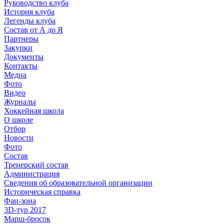
Руководство клуба
История клуба
Легенды клуба
Состав от А до Я
Партнеры
Закупки
Документы
Контакты
Медиа
Фото
Видео
Журналы
Хоккейная школа
О школе
Отбор
Новости
Фото
Состав
Тренерский состав
Администрация
Сведения об образовательной организации
Историческая справка
Фан-зона
3D-тур 2017
Марш-бросок