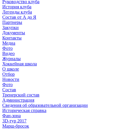
Руководство клуба
История клуба
Легенды клуба
Состав от А до Я
Партнеры
Закупки
Документы
Контакты
Медиа
Фото
Видео
Журналы
Хоккейная школа
О школе
Отбор
Новости
Фото
Состав
Тренерский состав
Администрация
Сведения об образовательной организации
Историческая справка
Фан-зона
3D-тур 2017
Марш-бросок