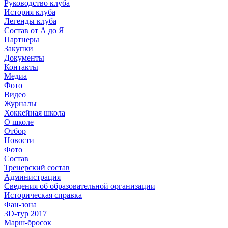
Руководство клуба
История клуба
Легенды клуба
Состав от А до Я
Партнеры
Закупки
Документы
Контакты
Медиа
Фото
Видео
Журналы
Хоккейная школа
О школе
Отбор
Новости
Фото
Состав
Тренерский состав
Администрация
Сведения об образовательной организации
Историческая справка
Фан-зона
3D-тур 2017
Марш-бросок