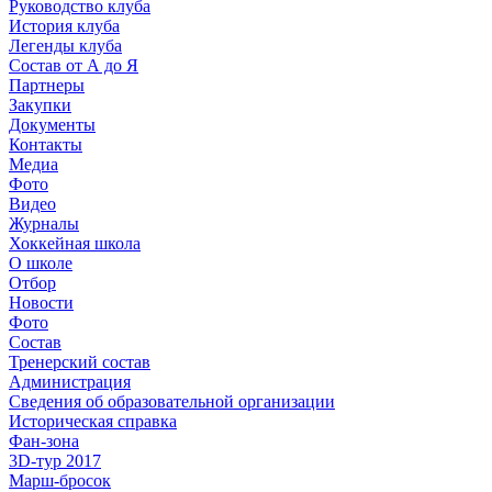
Руководство клуба
История клуба
Легенды клуба
Состав от А до Я
Партнеры
Закупки
Документы
Контакты
Медиа
Фото
Видео
Журналы
Хоккейная школа
О школе
Отбор
Новости
Фото
Состав
Тренерский состав
Администрация
Сведения об образовательной организации
Историческая справка
Фан-зона
3D-тур 2017
Марш-бросок