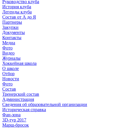
Руководство клуба
История клуба
Легенды клуба
Состав от А до Я
Партнеры
Закупки
Документы
Контакты
Медиа
Фото
Видео
Журналы
Хоккейная школа
О школе
Отбор
Новости
Фото
Состав
Тренерский состав
Администрация
Сведения об образовательной организации
Историческая справка
Фан-зона
3D-тур 2017
Марш-бросок