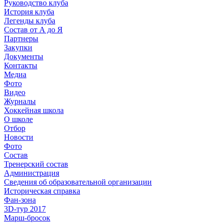
Руководство клуба
История клуба
Легенды клуба
Состав от А до Я
Партнеры
Закупки
Документы
Контакты
Медиа
Фото
Видео
Журналы
Хоккейная школа
О школе
Отбор
Новости
Фото
Состав
Тренерский состав
Администрация
Сведения об образовательной организации
Историческая справка
Фан-зона
3D-тур 2017
Марш-бросок