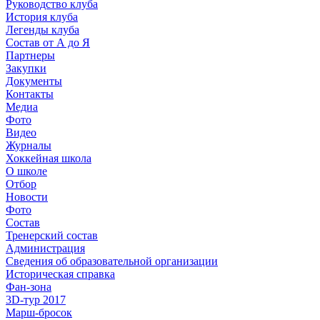
Руководство клуба
История клуба
Легенды клуба
Состав от А до Я
Партнеры
Закупки
Документы
Контакты
Медиа
Фото
Видео
Журналы
Хоккейная школа
О школе
Отбор
Новости
Фото
Состав
Тренерский состав
Администрация
Сведения об образовательной организации
Историческая справка
Фан-зона
3D-тур 2017
Марш-бросок