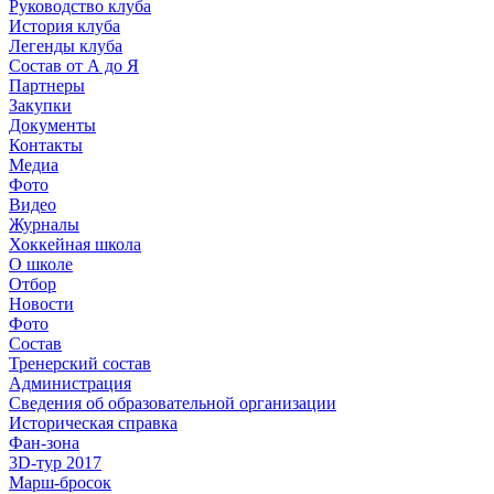
Руководство клуба
История клуба
Легенды клуба
Состав от А до Я
Партнеры
Закупки
Документы
Контакты
Медиа
Фото
Видео
Журналы
Хоккейная школа
О школе
Отбор
Новости
Фото
Состав
Тренерский состав
Администрация
Сведения об образовательной организации
Историческая справка
Фан-зона
3D-тур 2017
Марш-бросок