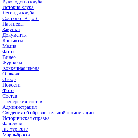
Руководство клуба
История клуба
Легенды клуба
Состав от А до Я
Партнеры
Закупки
Документы
Контакты
Медиа
Фото
Видео
Журналы
Хоккейная школа
О школе
Отбор
Новости
Фото
Состав
Тренерский состав
Администрация
Сведения об образовательной организации
Историческая справка
Фан-зона
3D-тур 2017
Марш-бросок