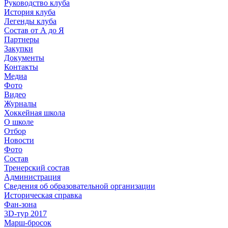
Руководство клуба
История клуба
Легенды клуба
Состав от А до Я
Партнеры
Закупки
Документы
Контакты
Медиа
Фото
Видео
Журналы
Хоккейная школа
О школе
Отбор
Новости
Фото
Состав
Тренерский состав
Администрация
Сведения об образовательной организации
Историческая справка
Фан-зона
3D-тур 2017
Марш-бросок