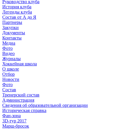
Руководство клуба
История клуба
Легенды клуба
Состав от А до Я
Партнеры
Закупки
Документы
Контакты
Медиа
Фото
Видео
Журналы
Хоккейная школа
О школе
Отбор
Новости
Фото
Состав
Тренерский состав
Администрация
Сведения об образовательной организации
Историческая справка
Фан-зона
3D-тур 2017
Марш-бросок