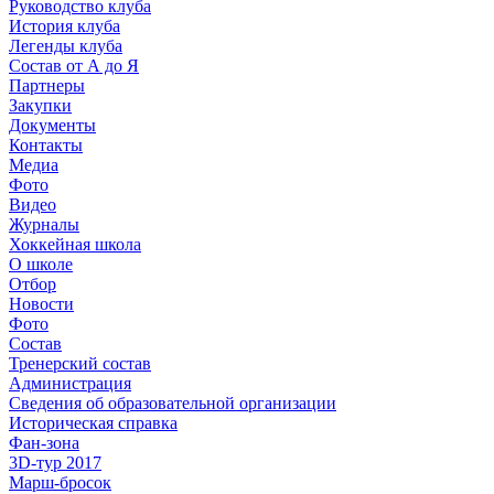
Руководство клуба
История клуба
Легенды клуба
Состав от А до Я
Партнеры
Закупки
Документы
Контакты
Медиа
Фото
Видео
Журналы
Хоккейная школа
О школе
Отбор
Новости
Фото
Состав
Тренерский состав
Администрация
Сведения об образовательной организации
Историческая справка
Фан-зона
3D-тур 2017
Марш-бросок