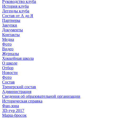
Руководство клуба
История клуба
Легенды клуба
Состав от А до Я
Партнеры
Закупки
Документы
Контакты
Медиа
Фото
Видео
Журналы
Хоккейная школа
О школе
Отбор
Новости
Фото
Состав
Тренерский состав
Администрация
Сведения об образовательной организации
Историческая справка
Фан-зона
3D-тур 2017
Марш-бросок