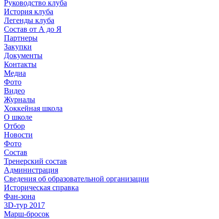
Руководство клуба
История клуба
Легенды клуба
Состав от А до Я
Партнеры
Закупки
Документы
Контакты
Медиа
Фото
Видео
Журналы
Хоккейная школа
О школе
Отбор
Новости
Фото
Состав
Тренерский состав
Администрация
Сведения об образовательной организации
Историческая справка
Фан-зона
3D-тур 2017
Марш-бросок