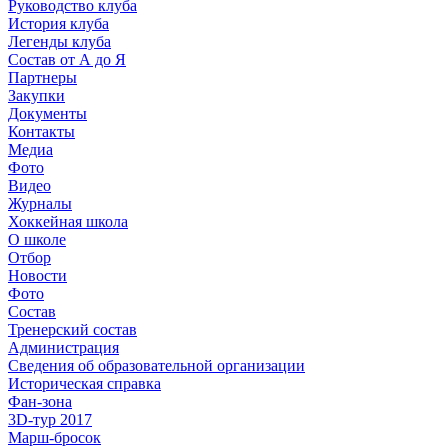
Руководство клуба
История клуба
Легенды клуба
Состав от А до Я
Партнеры
Закупки
Документы
Контакты
Медиа
Фото
Видео
Журналы
Хоккейная школа
О школе
Отбор
Новости
Фото
Состав
Тренерский состав
Администрация
Сведения об образовательной организации
Историческая справка
Фан-зона
3D-тур 2017
Марш-бросок