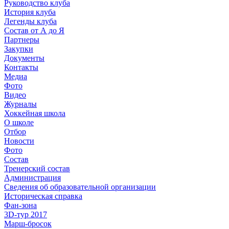
Руководство клуба
История клуба
Легенды клуба
Состав от А до Я
Партнеры
Закупки
Документы
Контакты
Медиа
Фото
Видео
Журналы
Хоккейная школа
О школе
Отбор
Новости
Фото
Состав
Тренерский состав
Администрация
Сведения об образовательной организации
Историческая справка
Фан-зона
3D-тур 2017
Марш-бросок