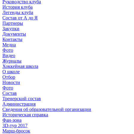
Руководство клуба
История клуба
Легенды клуба
Состав от А до Я
Партнеры
Закупки
Документы
Контакты
Медиа
Фото
Видео
Журналы
Хоккейная школа
О школе
Отбор
Новости
Фото
Состав
Тренерский состав
Администрация
Сведения об образовательной организации
Историческая справка
Фан-зона
3D-тур 2017
Марш-бросок