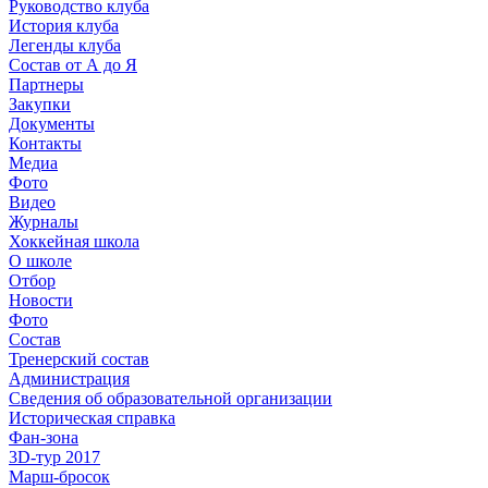
Руководство клуба
История клуба
Легенды клуба
Состав от А до Я
Партнеры
Закупки
Документы
Контакты
Медиа
Фото
Видео
Журналы
Хоккейная школа
О школе
Отбор
Новости
Фото
Состав
Тренерский состав
Администрация
Сведения об образовательной организации
Историческая справка
Фан-зона
3D-тур 2017
Марш-бросок