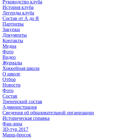
Руководство клуба
История клуба
Легенды клуба
Состав от А до Я
Партнеры
Закупки
Документы
Контакты
Медиа
Фото
Видео
Журналы
Хоккейная школа
О школе
Отбор
Новости
Фото
Состав
Тренерский состав
Администрация
Сведения об образовательной организации
Историческая справка
Фан-зона
3D-тур 2017
Марш-бросок