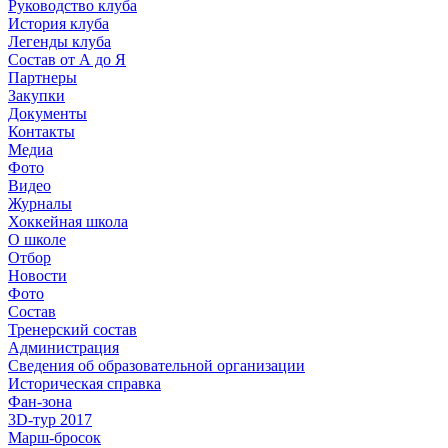
Руководство клуба
История клуба
Легенды клуба
Состав от А до Я
Партнеры
Закупки
Документы
Контакты
Медиа
Фото
Видео
Журналы
Хоккейная школа
О школе
Отбор
Новости
Фото
Состав
Тренерский состав
Администрация
Сведения об образовательной организации
Историческая справка
Фан-зона
3D-тур 2017
Марш-бросок