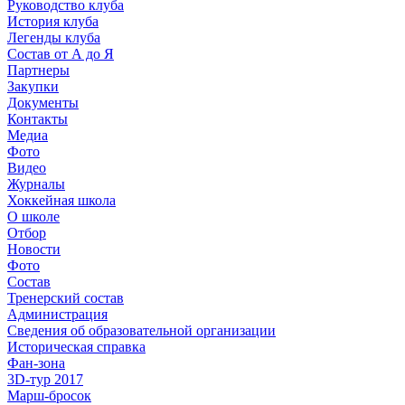
Руководство клуба
История клуба
Легенды клуба
Состав от А до Я
Партнеры
Закупки
Документы
Контакты
Медиа
Фото
Видео
Журналы
Хоккейная школа
О школе
Отбор
Новости
Фото
Состав
Тренерский состав
Администрация
Сведения об образовательной организации
Историческая справка
Фан-зона
3D-тур 2017
Марш-бросок