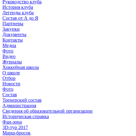
Руководство клуба
История клуба
Легенды клуба
Состав от А до Я
Партнеры
Закупки
Документы
Контакты
Медиа
Фото
Видео
Журналы
Хоккейная школа
О школе
Отбор
Новости
Фото
Состав
Тренерский состав
Администрация
Сведения об образовательной организации
Историческая справка
Фан-зона
3D-тур 2017
Марш-бросок