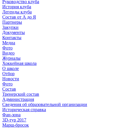
Руководство клуба
История клуба
Легенды клуба
Состав от А до Я
Партнеры
Закупки
Документы
Контакты
Медиа
Фото
Видео
Журналы
Хоккейная школа
О школе
Отбор
Новости
Фото
Состав
Тренерский состав
Администрация
Сведения об образовательной организации
Историческая справка
Фан-зона
3D-тур 2017
Марш-бросок