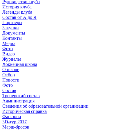
Руководство клуба
История клуба
Легенды клуба
Состав от А до Я
Партнеры
Закупки
Документы
Контакты
Медиа
Фото
Видео
Журналы
Хоккейная школа
О школе
Отбор
Новости
Фото
Состав
Тренерский состав
Администрация
Сведения об образовательной организации
Историческая справка
Фан-зона
3D-тур 2017
Марш-бросок