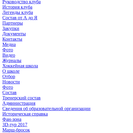
Руководство клуба
История клуба
Легенды клуба
Состав от А до Я
Партнеры
Закупки
Документы
Контакты
Медиа
Фото
Видео
Журналы
Хоккейная школа
О школе
Отбор
Новости
Фото
Состав
Тренерский состав
Администрация
Сведения об образовательной организации
Историческая справка
Фан-зона
3D-тур 2017
Марш-бросок