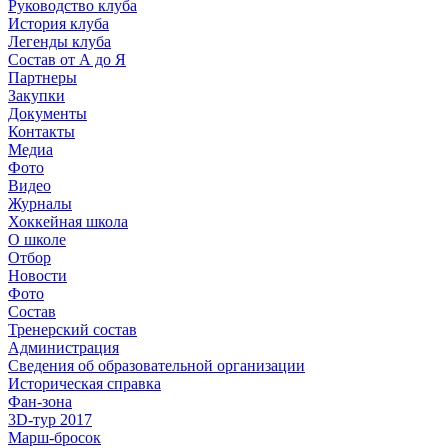
Руководство клуба
История клуба
Легенды клуба
Состав от А до Я
Партнеры
Закупки
Документы
Контакты
Медиа
Фото
Видео
Журналы
Хоккейная школа
О школе
Отбор
Новости
Фото
Состав
Тренерский состав
Администрация
Сведения об образовательной организации
Историческая справка
Фан-зона
3D-тур 2017
Марш-бросок