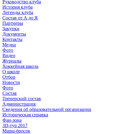
Руководство клуба
История клуба
Легенды клуба
Состав от А до Я
Партнеры
Закупки
Документы
Контакты
Медиа
Фото
Видео
Журналы
Хоккейная школа
О школе
Отбор
Новости
Фото
Состав
Тренерский состав
Администрация
Сведения об образовательной организации
Историческая справка
Фан-зона
3D-тур 2017
Марш-бросок