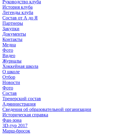
Руководство клуба
История клуба
Легенды клуба
Состав от А до Я
Партнеры
Закупки
Документы
Контакты
Медиа
Фото
Видео
Журналы
Хоккейная школа
О школе
Отбор
Новости
Фото
Состав
Тренерский состав
Администрация
Сведения об образовательной организации
Историческая справка
Фан-зона
3D-тур 2017
Марш-бросок