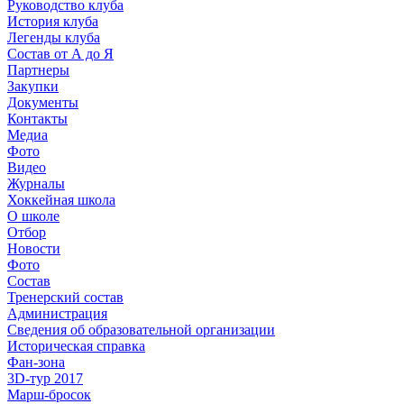
Руководство клуба
История клуба
Легенды клуба
Состав от А до Я
Партнеры
Закупки
Документы
Контакты
Медиа
Фото
Видео
Журналы
Хоккейная школа
О школе
Отбор
Новости
Фото
Состав
Тренерский состав
Администрация
Сведения об образовательной организации
Историческая справка
Фан-зона
3D-тур 2017
Марш-бросок