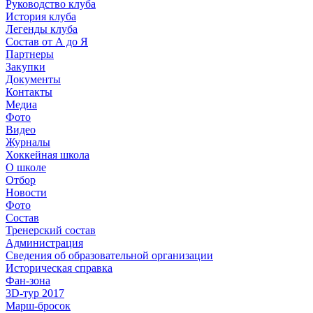
Руководство клуба
История клуба
Легенды клуба
Состав от А до Я
Партнеры
Закупки
Документы
Контакты
Медиа
Фото
Видео
Журналы
Хоккейная школа
О школе
Отбор
Новости
Фото
Состав
Тренерский состав
Администрация
Сведения об образовательной организации
Историческая справка
Фан-зона
3D-тур 2017
Марш-бросок