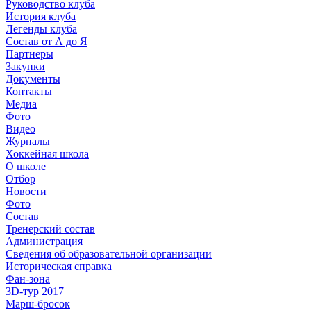
Руководство клуба
История клуба
Легенды клуба
Состав от А до Я
Партнеры
Закупки
Документы
Контакты
Медиа
Фото
Видео
Журналы
Хоккейная школа
О школе
Отбор
Новости
Фото
Состав
Тренерский состав
Администрация
Сведения об образовательной организации
Историческая справка
Фан-зона
3D-тур 2017
Марш-бросок