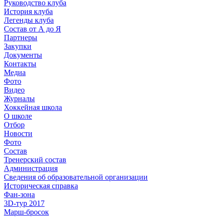
Руководство клуба
История клуба
Легенды клуба
Состав от А до Я
Партнеры
Закупки
Документы
Контакты
Медиа
Фото
Видео
Журналы
Хоккейная школа
О школе
Отбор
Новости
Фото
Состав
Тренерский состав
Администрация
Сведения об образовательной организации
Историческая справка
Фан-зона
3D-тур 2017
Марш-бросок