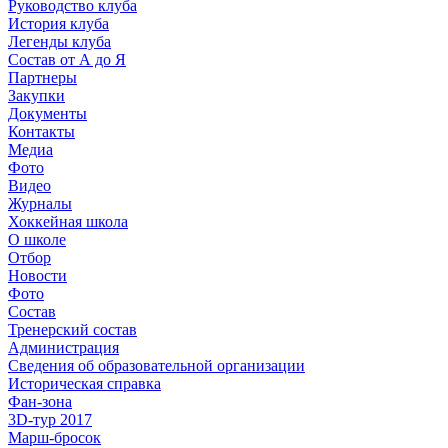
Руководство клуба
История клуба
Легенды клуба
Состав от А до Я
Партнеры
Закупки
Документы
Контакты
Медиа
Фото
Видео
Журналы
Хоккейная школа
О школе
Отбор
Новости
Фото
Состав
Тренерский состав
Администрация
Сведения об образовательной организации
Историческая справка
Фан-зона
3D-тур 2017
Марш-бросок