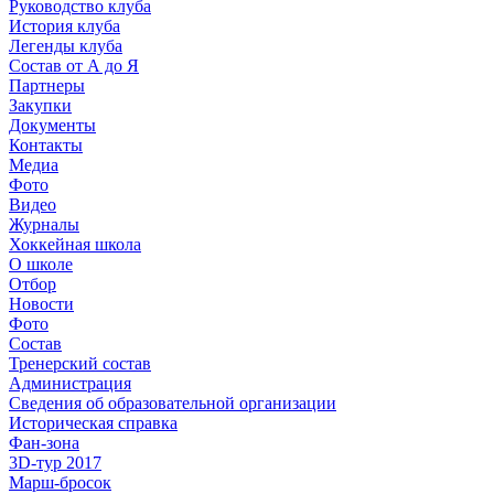
Руководство клуба
История клуба
Легенды клуба
Состав от А до Я
Партнеры
Закупки
Документы
Контакты
Медиа
Фото
Видео
Журналы
Хоккейная школа
О школе
Отбор
Новости
Фото
Состав
Тренерский состав
Администрация
Сведения об образовательной организации
Историческая справка
Фан-зона
3D-тур 2017
Марш-бросок