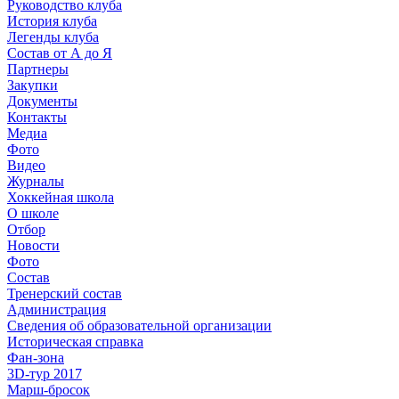
Руководство клуба
История клуба
Легенды клуба
Состав от А до Я
Партнеры
Закупки
Документы
Контакты
Медиа
Фото
Видео
Журналы
Хоккейная школа
О школе
Отбор
Новости
Фото
Состав
Тренерский состав
Администрация
Сведения об образовательной организации
Историческая справка
Фан-зона
3D-тур 2017
Марш-бросок