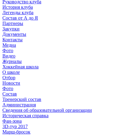
Руководство клуба
История клуба
Легенды клуба
Состав от А до Я
Партнеры
Закупки
Документы
Контакты
Медиа
Фото
Видео
Журналы
Хоккейная школа
О школе
Отбор
Новости
Фото
Состав
Тренерский состав
Администрация
Сведения об образовательной организации
Историческая справка
Фан-зона
3D-тур 2017
Марш-бросок