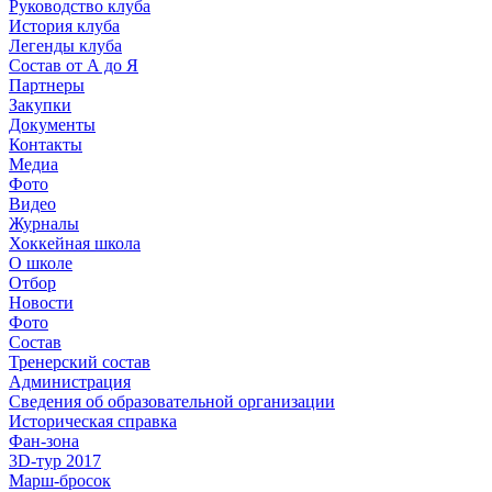
Руководство клуба
История клуба
Легенды клуба
Состав от А до Я
Партнеры
Закупки
Документы
Контакты
Медиа
Фото
Видео
Журналы
Хоккейная школа
О школе
Отбор
Новости
Фото
Состав
Тренерский состав
Администрация
Сведения об образовательной организации
Историческая справка
Фан-зона
3D-тур 2017
Марш-бросок