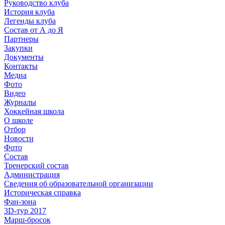
Руководство клуба
История клуба
Легенды клуба
Состав от А до Я
Партнеры
Закупки
Документы
Контакты
Медиа
Фото
Видео
Журналы
Хоккейная школа
О школе
Отбор
Новости
Фото
Состав
Тренерский состав
Администрация
Сведения об образовательной организации
Историческая справка
Фан-зона
3D-тур 2017
Марш-бросок