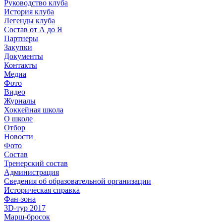
Руководство клуба
История клуба
Легенды клуба
Состав от А до Я
Партнеры
Закупки
Документы
Контакты
Медиа
Фото
Видео
Журналы
Хоккейная школа
О школе
Отбор
Новости
Фото
Состав
Тренерский состав
Администрация
Сведения об образовательной организации
Историческая справка
Фан-зона
3D-тур 2017
Марш-бросок