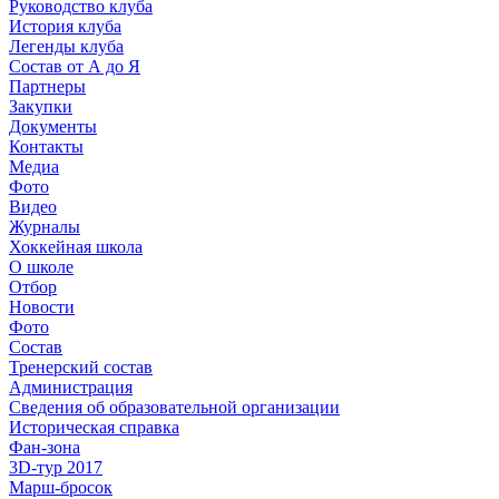
Руководство клуба
История клуба
Легенды клуба
Состав от А до Я
Партнеры
Закупки
Документы
Контакты
Медиа
Фото
Видео
Журналы
Хоккейная школа
О школе
Отбор
Новости
Фото
Состав
Тренерский состав
Администрация
Сведения об образовательной организации
Историческая справка
Фан-зона
3D-тур 2017
Марш-бросок