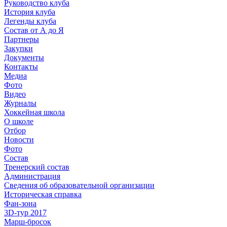
Руководство клуба
История клуба
Легенды клуба
Состав от А до Я
Партнеры
Закупки
Документы
Контакты
Медиа
Фото
Видео
Журналы
Хоккейная школа
О школе
Отбор
Новости
Фото
Состав
Тренерский состав
Администрация
Сведения об образовательной организации
Историческая справка
Фан-зона
3D-тур 2017
Марш-бросок