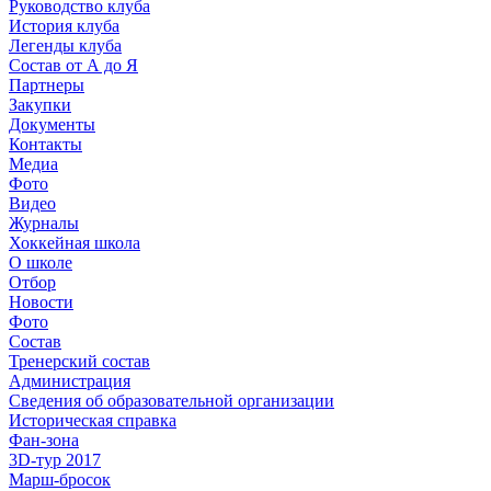
Руководство клуба
История клуба
Легенды клуба
Состав от А до Я
Партнеры
Закупки
Документы
Контакты
Медиа
Фото
Видео
Журналы
Хоккейная школа
О школе
Отбор
Новости
Фото
Состав
Тренерский состав
Администрация
Сведения об образовательной организации
Историческая справка
Фан-зона
3D-тур 2017
Марш-бросок