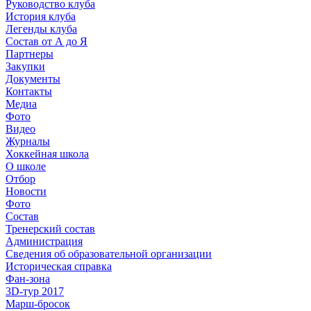
Руководство клуба
История клуба
Легенды клуба
Состав от А до Я
Партнеры
Закупки
Документы
Контакты
Медиа
Фото
Видео
Журналы
Хоккейная школа
О школе
Отбор
Новости
Фото
Состав
Тренерский состав
Администрация
Сведения об образовательной организации
Историческая справка
Фан-зона
3D-тур 2017
Марш-бросок