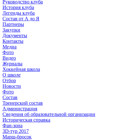
Руководство клуба
История клуба
Легенды клуба
Состав от А до Я
Партнеры
Закупки
Документы
Контакты
Медиа
Фото
Видео
Журналы
Хоккейная школа
О школе
Отбор
Новости
Фото
Состав
Тренерский состав
Администрация
Сведения об образовательной организации
Историческая справка
Фан-зона
3D-тур 2017
Марш-бросок