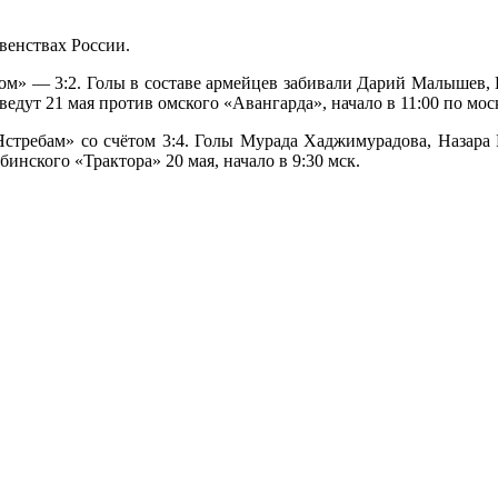
венствах России.
ом» — 3:2. Голы в составе армейцев забивали Дарий Малышев,
дут 21 мая против омского «Авангарда», начало в 11:00 по мо
требам» со счётом 3:4. Голы Мурада Хаджимурадова, Назара П
инского «Трактора» 20 мая, начало в 9:30 мск.