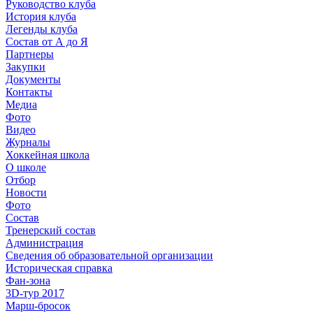
Руководство клуба
История клуба
Легенды клуба
Состав от А до Я
Партнеры
Закупки
Документы
Контакты
Медиа
Фото
Видео
Журналы
Хоккейная школа
О школе
Отбор
Новости
Фото
Состав
Тренерский состав
Администрация
Сведения об образовательной организации
Историческая справка
Фан-зона
3D-тур 2017
Марш-бросок